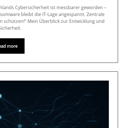
chlands Cybersicherheit ist messbarer geworden –
somware bleibt die IT-Lage angespannt. Zentrale
hen schützen!“ Mein Überblick zur Entwicklung und
icherheit.
ead more