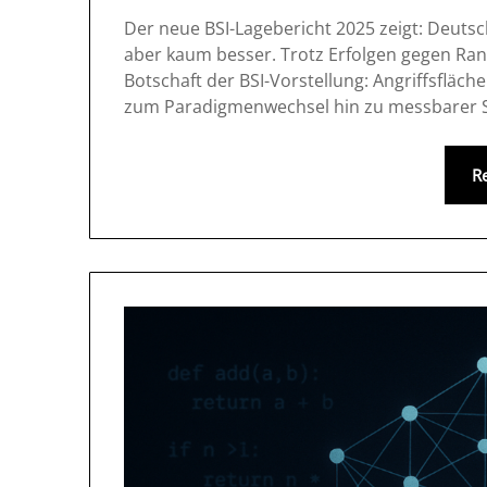
Der neue BSI-Lagebericht 2025 zeigt: Deuts
aber kaum besser. Trotz Erfolgen gegen Ran
Botschaft der BSI-Vorstellung: Angriffsfläc
zum Paradigmenwechsel hin zu messbarer S
R