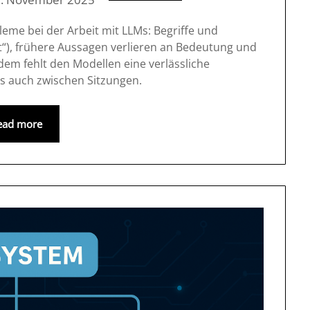
eme bei der Arbeit mit LLMs: Begriffe und
ft“), frühere Aussagen verlieren an Bedeutung und
em fehlt den Modellen eine verlässliche
ls auch zwischen Sitzungen.
ead more