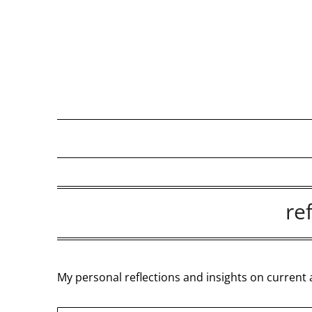
Skip
to
content
ref
My personal reflections and insights on current 